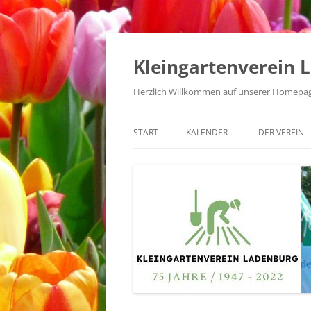
Zum
Inhalt
springen
Kleingartenverein 
Herzlich Willkommen auf unserer Homepag
START
KALENDER
DER VEREIN
EHRUNGEN
VORSTAND
KOMMISSIO
SATZUNG UN
VEREINSOR
VEREINSGES